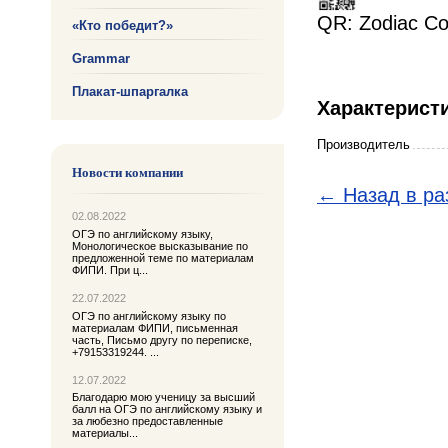
QR: Zodiac Con
«Кто победит?»
Grammar
Плакат-шпаргалка
Характерист
Производитель
Новости компании
← Назад в ра
02.08.2022
ОГЭ по английскому языку,
Монологическое высказывание по
предложенной теме по материалам
ФИПИ. При ц...
22.07.2022
ОГЭ по английскому языку по
материалам ФИПИ, письменная
часть, Письмо другу по переписке,
+79153319244. ...
12.07.2022
Благодарю мою ученицу за высший
балл на ОГЭ по английскому языку и
за любезно предоставленные
материалы...