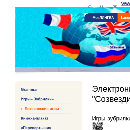
www
MosЛИНГВА
Lang
Электрон
Grammar
"Созвезди
Игры-«Зубрилки»
Лексические игры
Игры-зубрилки
Книжка-плакат
«Перевертыши»